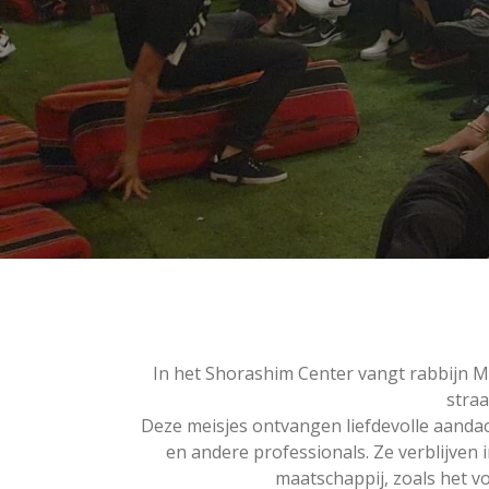
In het Shorashim Center vangt rabbijn Mo
straa
Deze meisjes ontvangen liefdevolle aandac
en andere professionals. Ze verblijven
maatschappij, zoals het v