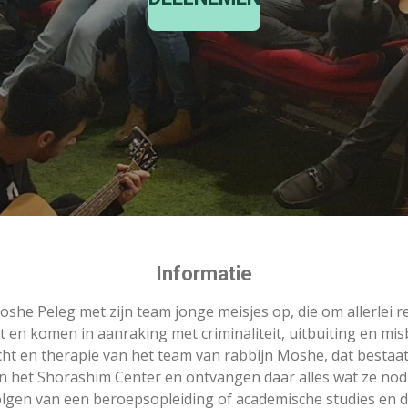
Informatie
she Peleg met zijn team jonge meisjes op, die om allerlei re
t en komen in aanraking met criminaliteit, uitbuiting en mis
ht en therapie van het team van rabbijn Moshe, dat bestaa
 in het Shorashim Center en ontvangen daar alles wat ze no
olgen van een beroepsopleiding of academische studies en d