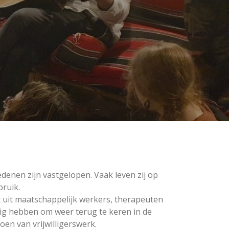
denen zijn vastgelopen. Vaak leven zij op
bruik.
t uit maatschappelijk werkers, therapeuten
dig hebben om weer terug te keren in de
oen van vrijwilligerswerk.